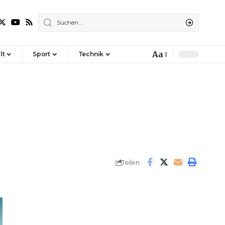
Aa
lt
Sport
Technik
Font
Resizer
Teilen