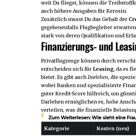
weit Du fliegst, können die Treibstof
auch höhere Ausgaben für Kerosin.
Zusätzlich musst Du das Gehalt der
Cr
gegebenenfalls Flugbegleiter erwarten
stark von deren Qualifikation und Erf
Finanzierungs- und Leas
Privatflugzeuge können durch versch
entscheiden sich für
Leasing
, da es 
bietet. Es gibt auch
Darlehen
, die spezi
wobei Banken und spezialisierte Finanz
guter Kredit-Score hilfreich, um güns
Darlehen ermöglichen es, hohe Ansch
verteilen, was die finanzielle Belastun
Zum Weiterlesen:
Wie sieht eine Fra
Kategorie
Kosten (neu)