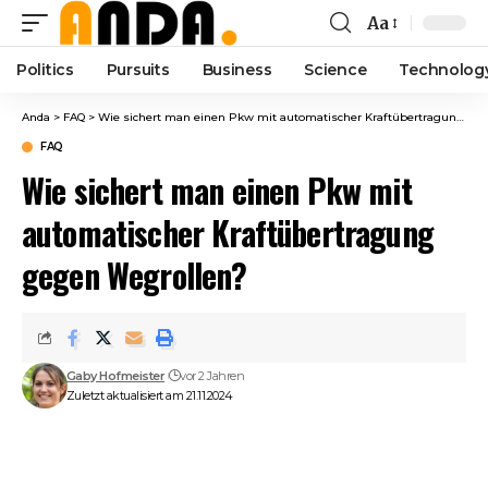
Aa
Font
Resizer
Politics
Pursuits
Business
Science
Technolog
Anda
>
FAQ
>
Wie sichert man einen Pkw mit automatischer Kraftübertragung gegen Wegrollen?
FAQ
Wie sichert man einen Pkw mit
automatischer Kraftübertragung
gegen Wegrollen?
Gaby Hofmeister
vor 2 Jahren
Zuletzt aktualisiert am 21.11.2024