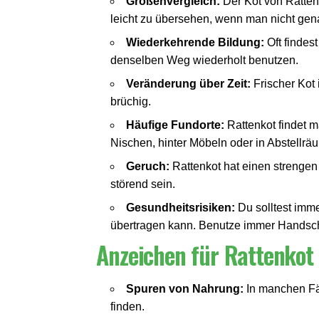
Größenvergleich:
Der Kot von Ratten 
leicht zu übersehen, wenn man nicht gena
Wiederkehrende Bildung:
Oft findes
denselben Weg wiederholt benutzen.
Veränderung über Zeit:
Frischer Kot 
brüchig.
Häufige Fundorte:
Rattenkot findet m
Nischen, hinter Möbeln oder in Abstellrä
Geruch:
Rattenkot hat einen strenge
störend sein.
Gesundheitsrisiken:
Du solltest imme
übertragen kann. Benutze immer Handsch
Anzeichen für Rattenkot
Spuren von Nahrung:
In manchen Fäl
finden.