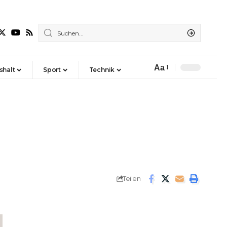
Aa
shalt
Sport
Technik
Font
Resizer
Teilen