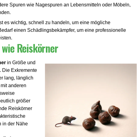
dere Spuren wie Nagespuren an Lebensmitteln oder Möbeln,
nden.
t es wichtig, schnell zu handeln, um eine mögliche
 Bedarf einen Schädlingsbekämpfer, um eine professionelle
isten.
 wie Reiskörner
ner
in Größe und
t. Die Exkremente
r lang, länglich
 mit anderen
lsweise
deutlich größer
ende Reiskörner
kteristische
n in der Nähe