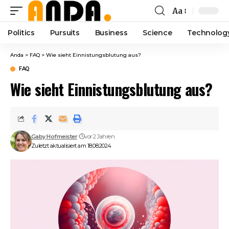
Aa
Font
Resizer
Politics
Pursuits
Business
Science
Technolog
Anda
>
FAQ
>
Wie sieht Einnistungsblutung aus?
FAQ
Wie sieht Einnistungsblutung aus?
Gaby Hofmeister
vor 2 Jahren
Zuletzt aktualisiert am 18.08.2024