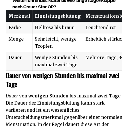
Weiterführendes Material:
Wie lange Augenklappe
nach Grauer Star OP?
Merkmal
Einnistungsblutung
Menstruationsblu
Farbe
Hellrosa bis braun
Leuchtend rot
Menge
Sehr leicht, wenige
Erheblich stärker
Tropfen
Dauer
Wenige Stunden bis
Mehrere Tage, 3-7 
maximal zwei Tage
Dauer von wenigen Stunden bis maximal zwei
Tage
Dauer
von
wenigen Stunden
bis maximal
zwei Tage
Die Dauer der Einnistungsblutung kann stark
variieren und ist ein wesentliches
Unterscheidungsmerkmal gegenüber einer normalen
Menstruation. In der Regel dauert diese Art der