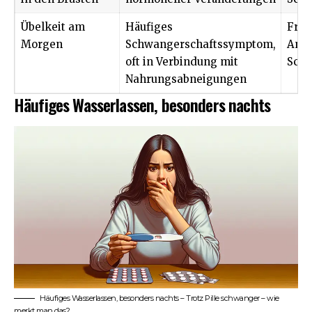
Übelkeit am
Häufiges
Früh
Morgen
Schwangerschaftssymptom,
Anze
oft in Verbindung mit
Schw
Nahrungsabneigungen
Häufiges Wasserlassen, besonders nachts
Häufiges Wasserlassen, besonders nachts – Trotz Pille schwanger – wie
merkt man das?