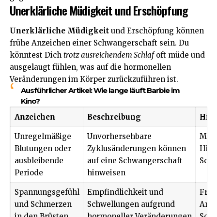
Unerklärliche Müdigkeit und Erschöpfung
Unerklärliche Müdigkeit
und Erschöpfung können
frühe Anzeichen einer Schwangerschaft sein. Du
könntest Dich
trotz ausreichendem Schlaf
oft müde und
ausgelaugt fühlen, was auf die hormonellen
Veränderungen im Körper zurückzuführen ist.
Ausführlicher Artikel:
Wie lange läuft Barbie im
Kino?
Anzeichen
Beschreibung
Hin
Unregelmäßige
Unvorhersehbare
Mögl
Blutungen oder
Zyklusänderungen können
Hinw
ausbleibende
auf eine Schwangerschaft
Schw
Periode
hinweisen
Spannungsgefühl
Empfindlichkeit
und
Früh
und Schmerzen
Schwellungen aufgrund
Anze
in den Brüsten
hormoneller Veränderungen
Schw