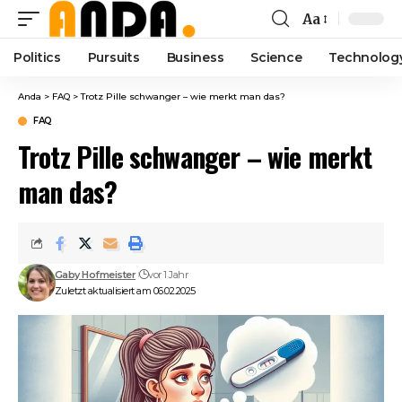
Aa
Font
Resizer
Politics
Pursuits
Business
Science
Technolog
Anda
>
FAQ
>
Trotz Pille schwanger – wie merkt man das?
FAQ
Trotz Pille schwanger – wie merkt
man das?
Gaby Hofmeister
vor 1 Jahr
Zuletzt aktualisiert am 06.02.2025