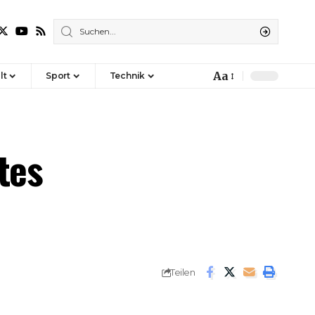
Aa
lt
Sport
Technik
Font
Resizer
tes
Teilen