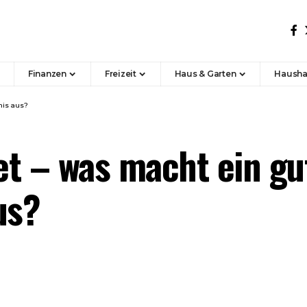
Finanzen
Freizeit
Haus & Garten
Hausha
nis aus?
et – was macht ein gu
us?