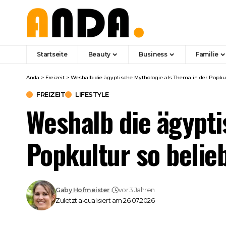
Startseite
Beauty
Business
Familie
Anda
>
Freizeit
>
Weshalb die ägyptische Mythologie als Thema in der Popkult
FREIZEIT
LIFESTYLE
Weshalb die ägypti
Popkultur so belieb
Gaby Hofmeister
vor 3 Jahren
Zuletzt aktualisiert am 26.07.2026