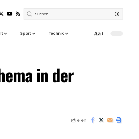
Aa
lt
Sport
Technik
Font
Resizer
hema in der
Teilen