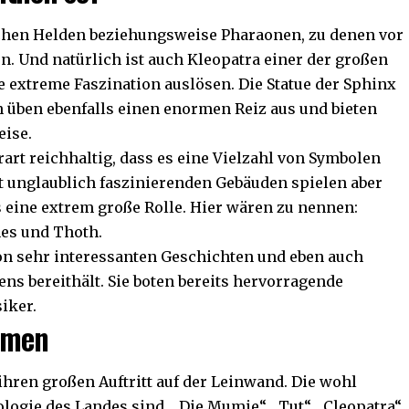
ischen Helden beziehungsweise Pharaonen, zu denen vor
 Und natürlich ist auch Kleopatra einer der großen
e extreme Faszination auslösen.
Die Statue der Sphinx
h
üben ebenfalls einen enormen Reiz aus und bieten
eise.
art reichhaltig, dass es eine Vielzahl von Symbolen
t unglaublich faszinierenden Gebäuden spielen aber
s eine extrem große Rolle. Hier wären zu nennen:
enes und Thoth.
von sehr interessanten Geschichten und eben auch
ns bereithält. Sie boten bereits hervorragende
iker.
ilmen
ihren großen Auftritt auf der Leinwand. Die wohl
ogie des Landes sind, „Die Mumie“, „Tut“, „Cleopatra“,