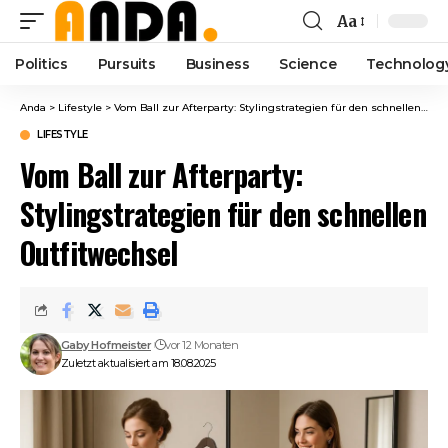
Aa
Font
Resizer
Politics
Pursuits
Business
Science
Technolog
Anda
>
Lifestyle
>
Vom Ball zur Afterparty: Stylingstrategien für den schnellen Outfitwechsel
LIFESTYLE
Vom Ball zur Afterparty:
Stylingstrategien für den schnellen
Outfitwechsel
Gaby Hofmeister
vor 12 Monaten
Zuletzt aktualisiert am 18.08.2025