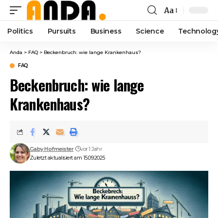
Aa
Font
Resizer
Politics
Pursuits
Business
Science
Technolog
Anda
>
FAQ
>
Beckenbruch: wie lange Krankenhaus?
FAQ
Beckenbruch: wie lange
Krankenhaus?
Gaby Hofmeister
vor 1 Jahr
Zuletzt aktualisiert am 15.09.2025