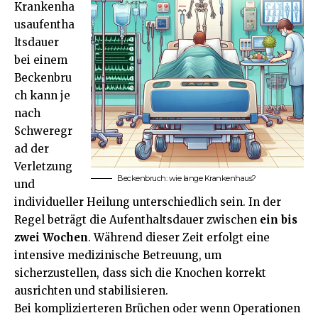
Krankenha
usaufentha
ltsdauer
bei einem
Beckenbru
ch kann je
nach
Schweregr
ad der
Verletzung
Beckenbruch: wie lange Krankenhaus?
und
individueller
Heilung
unterschiedlich sein. In der
Regel beträgt die Aufenthaltsdauer zwischen
ein bis
zwei Wochen
. Während dieser Zeit erfolgt eine
intensive medizinische Betreuung, um
sicherzustellen, dass sich die Knochen korrekt
ausrichten und stabilisieren.
Bei komplizierteren Brüchen oder wenn Operationen