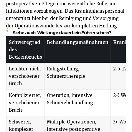
postoperativen Pflege eine wesentliche Rolle, um
Infektionen vorzubeugen. Das Krankenhauspersonal
unterstützt hier bei der Reinigung und Versorgung
der Operationswunde bis zur kompletten Heilung.
Siehe auch:
Wie lange dauert ein Führerschein?
Schweregrad
Behandlungsmaßnahmen
Kranken
des
Beckenbruchs
Leichter, nicht
Ruhigstellung,
2-5 Tag
verschobener
Schmerztherapie
Bruch
Komplizierter,
Operation, intensive
2-3 Woc
verschobener
Schmerzbehandlung
Bruch
Schwerer,
Multiple Operationen,
3+ Woch
komplexer
intensive postoperative