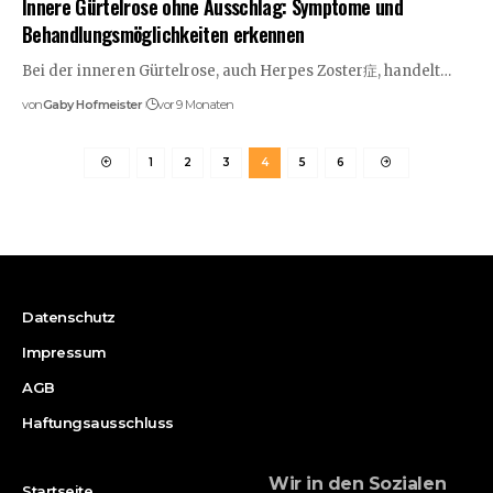
Innere Gürtelrose ohne Ausschlag: Symptome und
Behandlungsmöglichkeiten erkennen
Bei der inneren Gürtelrose, auch Herpes Zoster症, handelt…
von
Gaby Hofmeister
vor 9 Monaten
1
2
3
4
5
6
Datenschutz
Impressum
AGB
Haftungsausschluss
Wir in den Sozialen
Startseite