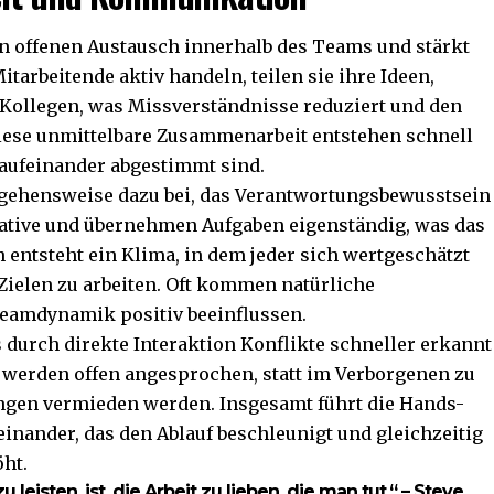
en offenen Austausch innerhalb des Teams und stärkt
arbeitende aktiv handeln, teilen sie ihre Ideen,
 Kollegen, was Missverständnisse reduziert und den
diese unmittelbare Zusammenarbeit entstehen schnell
r aufeinander abgestimmt sind.
ngehensweise dazu bei, das Verantwortungsbewusstsein
tiative und übernehmen Aufgaben eigenständig, was das
 entsteht ein Klima, in dem jeder sich wertgeschätzt
 Zielen zu arbeiten. Oft kommen natürliche
Teamdynamik positiv beeinflussen.
ss durch direkte Interaktion Konflikte schneller erkannt
werden offen angesprochen, statt im Verborgenen zu
ngen vermieden werden. Insgesamt führt die Hands-
einander, das den Ablauf beschleunigt und gleichzeitig
öht.
leisten, ist, die Arbeit zu lieben, die man tut.“ – Steve