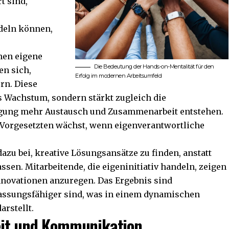
t sind,
deln können,
nen eigene
Die Bedeutung der Hands-on-Mentalität für den
n sich,
Erfolg im modernen Arbeitsumfeld
ern. Diese
es Wachstum, sondern stärkt zugleich die
igung mehr Austausch und Zusammenarbeit entstehen.
 Vorgesetzten wächst, wenn eigenverantwortliche
dazu bei, kreative Lösungsansätze zu finden, anstatt
ssen. Mitarbeitende, die eigeninitiativ handeln, zeigen
novationen anzuregen. Das Ergebnis sind
npassungsfähiger sind, was in einem dynamischen
arstellt.
eit und Kommunikation