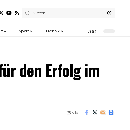
Aa
lt
Sport
Technik
Font
Resizer
ür den Erfolg im
Teilen