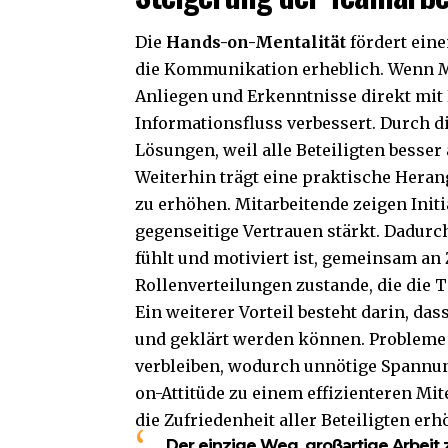
Die
Hands-on-Mentalität
fördert ein
die Kommunikation erheblich. Wenn Mit
Anliegen und Erkenntnisse direkt mit
Informationsfluss verbessert. Durch 
Lösungen, weil alle Beteiligten besse
Weiterhin trägt eine praktische Hera
zu erhöhen. Mitarbeitende zeigen Ini
gegenseitige Vertrauen stärkt. Dadurch
fühlt und motiviert ist, gemeinsam an
Rollenverteilungen zustande, die die 
Ein weiterer Vorteil besteht darin, da
und geklärt werden können. Probleme 
verbleiben, wodurch unnötige Spannu
on-Attitüde zu einem effizienteren Mit
die Zufriedenheit aller Beteiligten erh
„Der einzige Weg, großartige Arbeit zu 