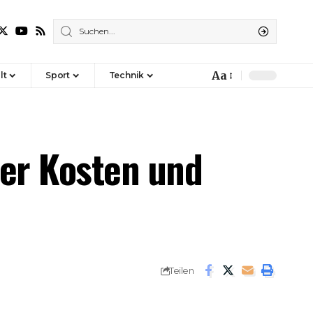
Aa
lt
Sport
Technik
Font
Resizer
ber Kosten und
Teilen