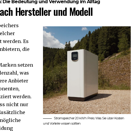
h: Die Bedeutung und Verwendung im Alltag
nach Hersteller und Modell
peichers
welcher
t werden. Es
nbietern, die
 Marken setzen
klenzahl, was
ere Anbieter
onenten,
ziert werden.
ass nicht nur
Zusätzliche
Stromspeicher 20 kWh Preis: Was Sie über Kosten
mögliche
und Vorteile wissen sollten
eidung