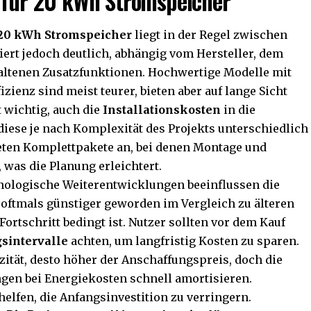
s für 20 kWh Stromspeicher
20 kWh Stromspeicher
liegt in der Regel zwischen
riiert jedoch deutlich, abhängig vom Hersteller, dem
altenen Zusatzfunktionen. Hochwertige Modelle mit
zienz sind meist teurer, bieten aber auf lange Sicht
 wichtig, auch die
Installationskosten
in die
iese je nach Komplexität des Projekts unterschiedlich
eten Komplettpakete an, bei denen Montage und
 was die Planung erleichtert.
nologische Weiterentwicklungen beeinflussen die
 oftmals günstiger geworden im Vergleich zu älteren
rtschritt bedingt ist. Nutzer sollten vor dem Kauf
sintervalle
achten, um langfristig Kosten zu sparen.
zität, desto höher der Anschaffungspreis, doch die
gen bei Energiekosten schnell amortisieren.
lfen, die Anfangsinvestition zu verringern.