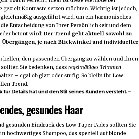
gen Touch
verleiht. Ideal ist diese Methode bei
e gezielt Kontraste setzen möchten. Wichtig ist jedoch,
nd gleichmäßig ausgeführt wird, um ein harmonisches
die Entscheidung von Ihrer Persönlichkeit und dem
eder betont wird:
Der Trend geht aktuell sowohl zu
n Übergängen, je nach Blickwinkel und individueller
en helfen, den passenden Übergang zu wählen und Ihren
 sollten Sie bedenken, dass
regelmäßiges Trimmen
lten – egal ob glatt oder stufig. So bleibt Ihr Low
ellen Trend.
ck für Details hat und den Stil seines Kunden versteht. –
zendes, gesundes Haar
d gesunden Eindruck des Low Taper Fades sollten Sie
in hochwertiges Shampoo, das speziell auf blonde