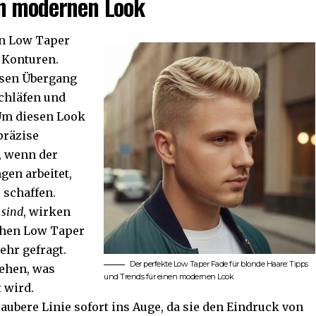
en modernen Look
en Low Taper
 Konturen.
osen Übergang
chläfen und
Um diesen Look
präzise
h, wenn der
gen arbeitet,
 schaffen.
 sind
, wirken
chen Low Taper
sehr gefragt.
Der perfekte Low Taper Fade für blonde Haare: Tipps
sehen, was
und Trends für einen modernen Look
 wird.
saubere Linie sofort ins Auge, da sie den Eindruck von