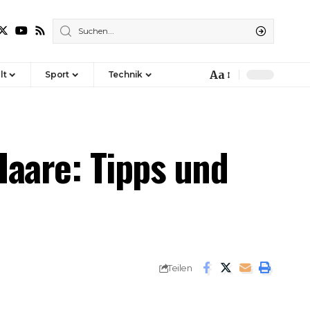
Aa
lt
Sport
Technik
Font
Resizer
Haare: Tipps und
Teilen