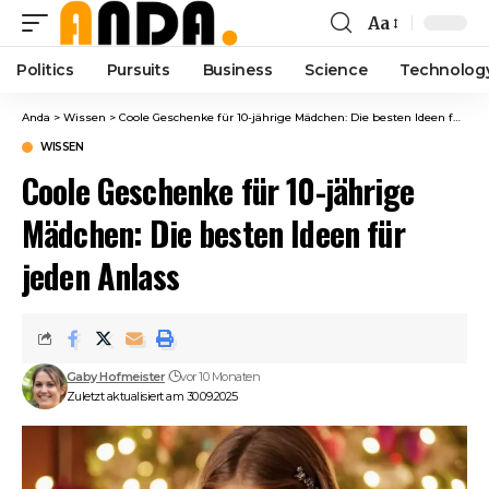
Aa
Font
Resizer
Politics
Pursuits
Business
Science
Technolog
Anda
>
Wissen
>
Coole Geschenke für 10-jährige Mädchen: Die besten Ideen für jeden Anlass
WISSEN
Coole Geschenke für 10-jährige
Mädchen: Die besten Ideen für
jeden Anlass
Gaby Hofmeister
vor 10 Monaten
Zuletzt aktualisiert am 30.09.2025