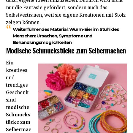
dazu, eigene Ideen umzusetzen. Dadurch wird nicht
nur die Fantasie gefördert, sondern auch das
Selbstvertrauen, weil sie eigene Kreationen mit Stolz
zeigen können.
Weiterführendes Material:
Wurm-Eier im Stuhl des
Menschen: Ursachen, Symptome und
Behandlungsmöglichkeiten
Modische Schmuckstücke zum Selbermachen
Ein
kreatives
und
trendiges
Geschenk
sind
modische
Schmucks
tücke zum
Selbermac