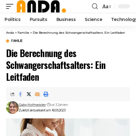
Aa
Font
Resizer
Politics
Pursuits
Business
Science
Technolog
Anda
>
Familie
>
Die Berechnung des Schwangerschaftsalters: Ein Leitfaden
FAMILIE
Die Berechnung des
Schwangerschaftsalters: Ein
Leitfaden
Gaby Hofmeister
vor 3 Jahren
Zuletzt aktualisiert am 16.05.2023