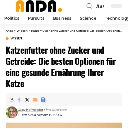
Aa
Font
Resizer
Politics
Pursuits
Business
Science
Technolog
Anda
>
Wissen
>
Katzenfutter ohne Zucker und Getreide: Die besten Optionen für eine gesunde Ernährung Ihrer Katze
WISSEN
Katzenfutter ohne Zucker und
Getreide: Die besten Optionen für
eine gesunde Ernährung Ihrer
Katze
Gaby Hofmeister
vor 6 Monaten
Zuletzt aktualisiert am 13.02.2026