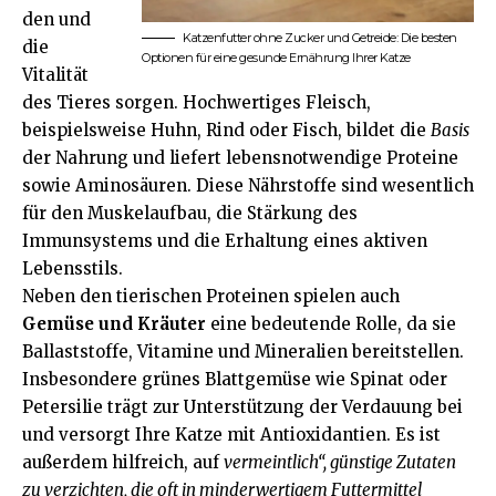
den und
Katzenfutter ohne Zucker und Getreide: Die besten
die
Optionen für eine
gesunde Ernährung
Ihrer Katze
Vitalität
des Tieres sorgen. Hochwertiges Fleisch,
beispielsweise Huhn, Rind oder Fisch, bildet die
Basis
der
Nahrung
und liefert lebensnotwendige Proteine
sowie Aminosäuren. Diese Nährstoffe sind wesentlich
für den Muskelaufbau, die Stärkung des
Immunsystems und die Erhaltung eines aktiven
Lebensstils.
Neben den tierischen Proteinen spielen auch
Gemüse und Kräuter
eine bedeutende Rolle, da sie
Ballaststoffe, Vitamine und Mineralien bereitstellen.
Insbesondere grünes Blattgemüse wie Spinat oder
Petersilie trägt zur Unterstützung der Verdauung bei
und versorgt Ihre Katze mit Antioxidantien. Es ist
außerdem hilfreich, auf
vermeintlich“, günstige Zutaten
zu verzichten, die oft in minderwertigem Futtermittel