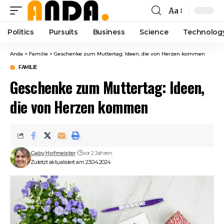
Aa
Font
Resizer
Politics
Pursuits
Business
Science
Technolog
Anda
>
Familie
>
Geschenke zum Muttertag: Ideen, die von Herzen kommen
FAMILIE
Geschenke zum Muttertag: Ideen,
die von Herzen kommen
Gaby Hofmeister
vor 2 Jahren
Zuletzt aktualisiert am 23.04.2024